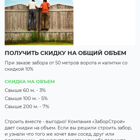
ПОЛУЧИТЬ СКИДКУ НА ОБЩИЙ ОБЪЕМ
В
При заказе забора от 50 метров ворота и калитки со
П
скидкой 10%
с
3 
СКИДКА НА ОБЪЕМ
3
Свыше 60 м. - 3%
Свыше 100 м. - 5%
их
М
з
Свыше 200 м. - 7%
о
к
Строить вместе - выгодно! Компания «ЗаборСтрой»
р
дает скидки на объем. Если вы решили строить забор,
о
и узнали что того же хочет вам сосед, друг или