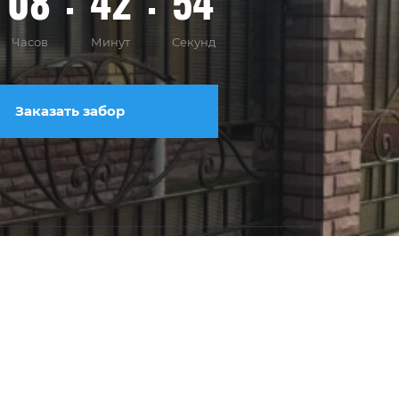
08
42
51
Часов
Минут
Секунд
Заказать забор