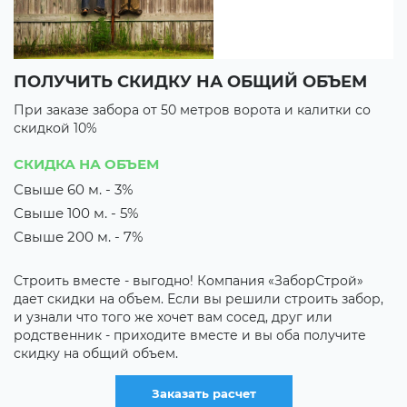
ПОЛУЧИТЬ СКИДКУ НА ОБЩИЙ ОБЪЕМ
В
При заказе забора от 50 метров ворота и калитки со
П
скидкой 10%
с
3 
СКИДКА НА ОБЪЕМ
3
Свыше 60 м. - 3%
Свыше 100 м. - 5%
их
М
з
Свыше 200 м. - 7%
о
к
Строить вместе - выгодно! Компания «ЗаборСтрой»
р
дает скидки на объем. Если вы решили строить забор,
о
и узнали что того же хочет вам сосед, друг или
родственник - приходите вместе и вы оба получите
скидку на общий объем.
Заказать расчет