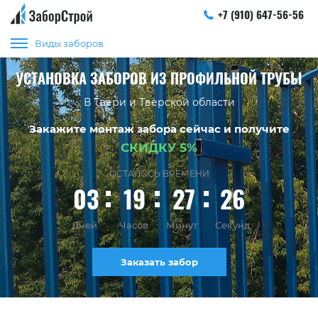
+7 (910) 647-56-56
Виды заборов
УСТАНОВКА ЗАБОРОВ ИЗ ПРОФИЛЬНОЙ ТРУБЫ
В Твери и Тверской области
Закажите монтаж забора сейчас и получите
СКИДКУ 5%
ОСТАЛОСЬ ВРЕМЕНИ
03
19
27
25
Дней
Часов
Минут
Секунд
Заказать забор