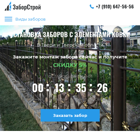
+7 (910) 647-56-56
Виды заборов
УСТАНОВКА ЗАБОРОВ С ЭЛЕМЕНТАМИ КОВКИ
В Твери и Тверской области
Закажите монтаж забора сейчас и получите
СКИДКУ 5%
ОСТАЛОСЬ ВРЕМЕНИ
00
13
35
26
Дней
Часов
Минут
Секунд
Заказать забор